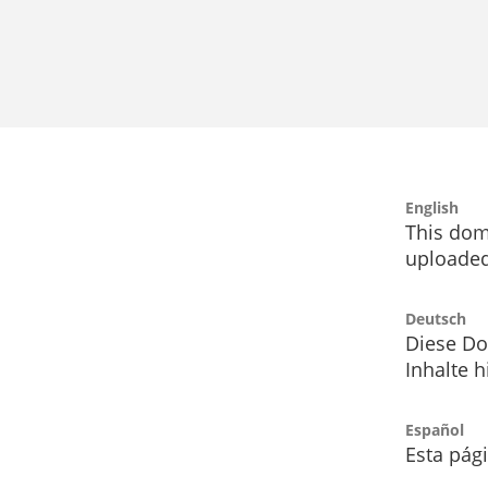
English
This dom
uploaded
Deutsch
Diese Do
Inhalte h
Español
Esta pág