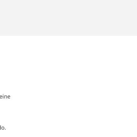
eine
do.