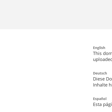
English
This dom
uploaded
Deutsch
Diese Do
Inhalte h
Español
Esta pág