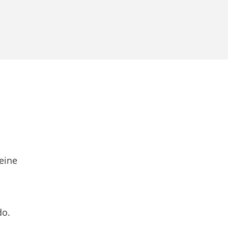
eine
do.